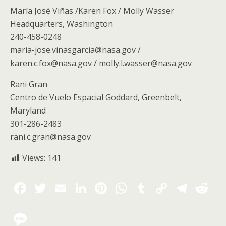
María José Viñas /Karen Fox / Molly Wasser
Headquarters, Washington
240-458-0248
maria-jose.vinasgarcia@nasa.gov /
karen.c.fox@nasa.gov / molly.l.wasser@nasa.gov
Rani Gran
Centro de Vuelo Espacial Goddard, Greenbelt,
Maryland
301-286-2483
rani.c.gran@nasa.gov
Views:
141