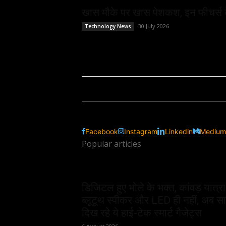
खास मौके पर खास पेशकश, इन फीचर्स 
30 July 2026
Technology News
Facebook
Instagram
Linkedin
Medium
Popular articles
डिजिटल हुए भोले के भक्त, कांवड़ यात्रा 
ब्लूटूथ स्पीकर और LED ही नहीं, अब स
दिख रहे ये हाई-टेक स्मार्ट गैजेट्स