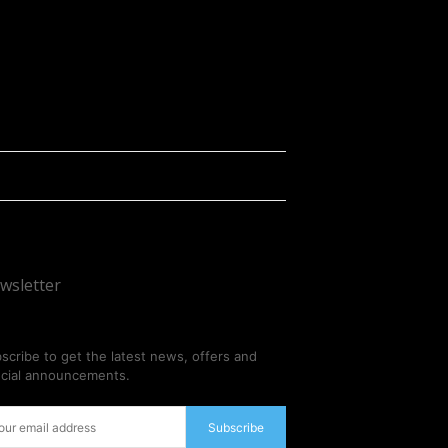
wsletter
scribe to get the latest news, offers and
cial announcements.
Subscribe