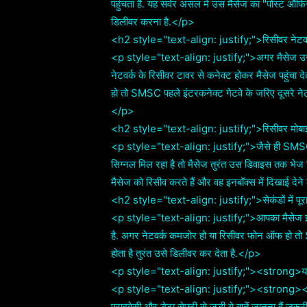
पहुंचता है. यह सर्वर असल में उस मैसेज का "पोस्ट ऑफ
डिलीवर करना है.</p>
<h2 style="text-align: justify;">रिसीवर नेटव
<p style="text-align: justify;">अगर मैसेज उसी 
नेटवर्क के रिसीवर टावर से कनेक्ट होकर मैसेज पहुंचा द
हो तो SMSC पहले इंटरकनेक्ट गेटवे के जरिए दूसरे नेटव
</p>
<h2 style="text-align: justify;">रिसीवर मोब
<p style="text-align: justify;">जैसे ही SMSC को
सिग्नल मिल रहा है तो मैसेज तुरंत उस डिवाइस तक भेज 
मैसेज को रिसीव करते हैं और वह इनबॉक्स में दिखाई देन
<h2 style="text-align: justify;">सेकंडों में 
<p style="text-align: justify;">आपका मैसेज इन सभी
है. अगर नेटवर्क कमजोर हो या रिसीवर फोन ऑफ हो तो S
होता है तुरंत उसे डिलीवर कर देता है.</p>
<p style="text-align: justify;"><strong>यह
<p style="text-align: justify;"><strong><a
प्राइवेसी और डेटा सेफ्टी से जुड़ी ये बातें जानना ह