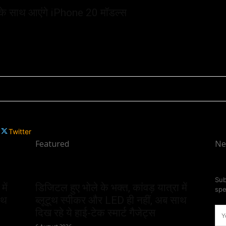
के साथ आएंगे iPhone 20 मॉडल्स
Twitter
Featured
Ne
Sub
में
डिजिटल हुए भोले के भक्त, कांवड़ यात्रा में
spe
ाथ
ब्लूटूथ स्पीकर और LED ही नहीं, अब साथ
दिख रहे ये हाई-टेक स्मार्ट गैजेट्स