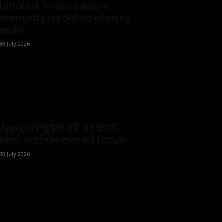
Ultrafast X-rays capture
chemistry unfolding atom by
atom
30 July 2026
Apple को चुनौती देगी यह कंपनी,
लाएगी स्मार्टफोन समेत कई डिवाइस
30 July 2026