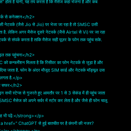
िस" होता है यानी, यह तय करता है कि मैसेज कहां भेजना है और कब
र्क से कनेक्शन</h2>
नेटवर्क (जैसे Jio से Jio) पर भेजा जा रहा है तो SMSC उसी
ेता है. लेकिन अगर मैसेज दूसरे नेटवर्क (जैसे Airtel से Vi) पर जा रहा
र्क से संपर्क करता है ताकि मैसेज सही यूज़र के फोन तक पहुंच सके.
ाइल तक पहुंचना</h2>
 कन्फर्मेशन मिलता है कि रिसीवर का फोन नेटवर्क से जुड़ा है और
दिया जाता है. फोन के अंदर मौजूद SIM कार्ड और नेटवर्क मॉड्यूल उस
े लगता है.</p>
पूरा सफर</h2>
 स्टेप्स से गुजरते हुए आमतौर पर 1 से 3 सेकंड में ही पहुंच जाता
MSC मैसेज को अपने सर्वर में स्टोर कर लेता है और जैसे ही फोन चालू
 भी पढ़ें:</strong></p>
 href=" ChatGPT से हुई बातचीत पर है कंपनी की नजर?
ैं जरूरी</a></strong></p>