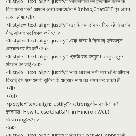
<li style="text-align: justify;">चैटजीपीटी का इस्तेमाल करने के
लिए सबसे पहले आपको अपने स्मार्टफोन में &nbsp;ChatGPT ऐप ओपन
करना होगा.</li>
<li style="text-align: justify;">इसके बाद टॉप पर दिख रहे दो ड्रॉप
मैन्यू ऑप्शन पर क्लिक करें.</li>
<li style="text-align: justify;">यहां बॉटम में दिख रहे प्रोफाइल
आइकन पर टैप करें.</li>
<li style="text-align: justify;">इसके बाद इनपुट Language
ऑप्शन पर जाएं.</li>
<li style="text-align: justify;">यहां आपको सभी भाषाओं के ऑप्शन
दिखाई देंगे. आप अपनी सुविधा के अनुसार भाषा का चयन कर सकते हैं.
</li>
</ul>
<p style="text-align: justify;"><strong>वेब पर कैसे करें
इस्तेमाल (How to use ChatGPT in Hindi on Web)
</strong></p>
<ul>
<li style="text-align: justify;">वेब पर ChatGPT &nbsp;को