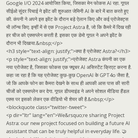
Google I/O 2024 आयोजित किया, जिसका मेन फोकस AI रहा. गूगल
सीईओ सुंदर पिचाई ने इवेंट की शुरुआत जेमिनी AI के बारे में बात करते हुए
की. कंपनी ने अपने इस इवेंट के दौरान बड़े ऐलान किए और कई प्रोजेक्ट्स
भी लॉन्च किए. इन्हीं में से एक Project Astra है, जो कि कैमरे में दिख रही
हर चीज को एक्सप्लेन करती है. इसका एक डेमो गूगल ने अपने इवेंट के
दौरान भी दिखाया.&nbsp;</p>
<h3 style="text-align: justify;">क्या है प्रोजेक्ट Astra?</h3>
<p style="text-align: justify;">प्रोजेक्ट Astra कंपनी का एक
नया प्रोजेक्ट है, जिसका फोकस एक फ्यूचर AI असिस्टेंट क्रिएट करना है.
कहा जा रहा है कि यह प्रोजेक्ट कुछ-कुछ OpenAI के GPT4o जैसा है,
जो कि आपके फोन का कैमरा देखने के साथ ही आपकी आस पास की सारी
चीजों को एक्सप्लेन कर देगा. गूगल डीपमाइंड ने अपने सोशल मीडिया हैंडल
एक्स पर इसको लेकर एक वीडियो भी शेयर की है.&nbsp;</p>
<blockquote class="twitter-tweet">
<p dir="ltr" lang="en">We&rsquo;re sharing Project
Astra: our new project focused on building a future AI
assistant that can be truly helpful in everyday life. 🤝