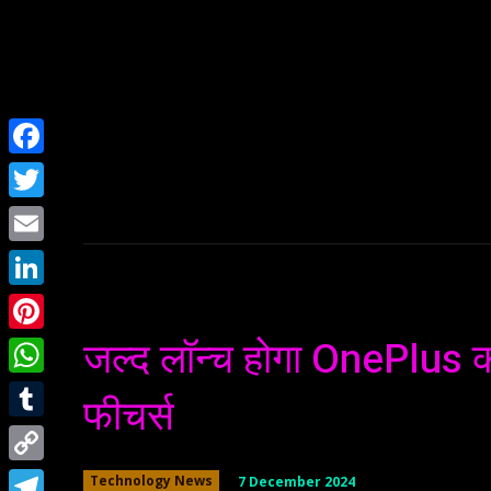
Home
NEWS
Facebook
Twitter
Email
LinkedIn
जल्द लॉन्च होगा OnePlus का
Pinterest
WhatsApp
फीचर्स
Tumblr
Copy
7 December 2024
Technology News