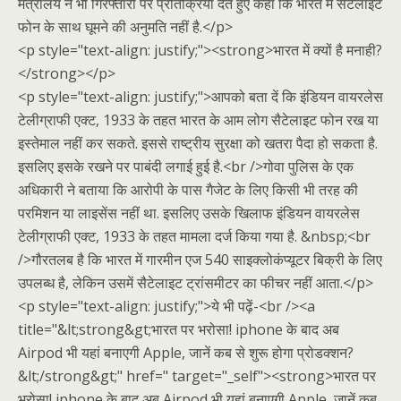
मंत्रालय ने भी गिरफ्तारी पर प्रतिक्रिया देते हुए कहा कि भारत में सैटेलाइट
फोन के साथ घूमने की अनुमति नहीं है.</p>
<p style="text-align: justify;"><strong>भारत में क्यों है मनाही?
</strong></p>
<p style="text-align: justify;">आपको बता दें कि इंडियन वायरलेस
टेलीग्राफी एक्ट, 1933 के तहत भारत के आम लोग सैटेलाइट फोन रख या
इस्तेमाल नहीं कर सकते. इससे राष्ट्रीय सुरक्षा को खतरा पैदा हो सकता है.
इसलिए इसके रखने पर पाबंदी लगाई हुई है.<br />गोवा पुलिस के एक
अधिकारी ने बताया कि आरोपी के पास गैजेट के लिए किसी भी तरह की
परमिशन या लाइसेंस नहीं था. इसलिए उसके खिलाफ इंडियन वायरलेस
टेलीग्राफी एक्ट, 1933 के तहत मामला दर्ज किया गया है. &nbsp;<br
/>गौरतलब है कि भारत में गारमीन एज 540 साइक्लोकंप्यूटर बिक्री के लिए
उपलब्ध है, लेकिन उसमें सैटेलाइट ट्रांसमीटर का फीचर नहीं आता.</p>
<p style="text-align: justify;">ये भी पढ़ें-<br /><a
title="&lt;strong&gt;भारत पर भरोसा! iphone के बाद अब
Airpod भी यहां बनाएगी Apple, जानें कब से शुरू होगा प्रोडक्शन?
&lt;/strong&gt;" href=" target="_self"><strong>भारत पर
भरोसा! iphone के बाद अब Airpod भी यहां बनाएगी Apple, जानें कब