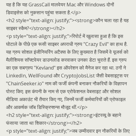
यह है कि यह GrassCall मालवेयर Mac और Windows दोनों
डिवाइसेस को नुकसान पहुंचा सकता है.</p>
<h2 style="text-align: justify;"><strong>कौन चला रहा है यह
साइबर स्कैम?</strong></h2>
<p style="text-align: justify;">रिपोर्ट में खुलासा हुआ है कि इस
घोटाले के पीछे एक रूसी साइबर अपराधी ग्रुप "Crazy Evil" का हाथ है.
यह ग्रुप सोशल इंजीनियरिंग अटैक्स के लिए कुख्यात है जिसमें वे यूजर्स को
मैलीशियस सॉफ्टवेयर डाउनलोड करवाकर उनका डेटा चुराते हैं. इस ग्रुप
का एक सबग्रुप "Kevland" इस ऑपरेशन को मैनेज कर रहा था. ठगों ने
LinkedIn, WellFound और CryptoJobsList जैसी वेबसाइट्स पर
"ChainSeeker.io" नाम की फर्जी कंपनी बनाकर नौकरियों के विज्ञापन
पोस्ट किए. इस कंपनी के नाम से एक प्रोफेशनल वेबसाइट और सोशल
मीडिया अकाउंट भी तैयार किए गए, जिनमें फर्जी कर्मचारियों की प्रोफाइल
और आकर्षक जॉब डिस्क्रिप्शन्स मौजूद थीं.</p>
<h2 style="text-align: justify;"><strong>इंटरव्यू के बहाने
फंसाया जाता था शिकार</strong></h2>
<p style="text-align: justify;">जब उम्मीदवार इन नौकरियों के लिए