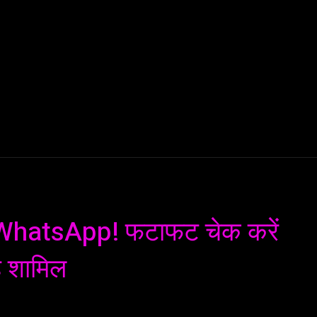
AI
ML
ROBOTICS
NANO TECH
SPACE
T
एगा WhatsApp! फटाफट चेक करें
ै शामिल