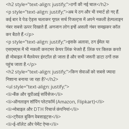
<h2 style="text-align: justify;">ठगों की नई चाल</h2>
<p style="text-align: justify;">अब ये ठग और भी स्मार्ट हो गए हैं.
कई बार वे पेड ऐड्स चलाकर गूगल सर्च रिजल्ट्स में अपने नकली हेल्पलाइन
नंबर सबसे ऊपर दिखाते हैं. अनजान लोग इन्हें असली नंबर समझकर कॉल
कर बैठते हैं.</p>
<p style="text-align: justify;">इसके अलावा, ठग ईमेल या
एसएमएस में भी नकली कस्टमर केयर लिंक भेजते हैं. लिंक पर क्लिक करते
ही मोबाइल में मैलवेयर इंस्टॉल हो जाता है और सभी जरूरी डाटा ठगों तक
पहुंच जाता है.</p>
<h2 style="text-align: justify;">किन सेवाओं को सबसे ज्यादा
निशाना बनाया जा रहा है?</h2>
<ul style="text-align: justify;">
<li>बैंक और यूपीआई सर्विसेज</li>
<li>ऑनलाइन शॉपिंग प्लेटफॉर्म (Amazon, Flipkart)</li>
<li>मोबाइल और DTH रिचार्ज कंपनियां</li>
<li>ट्रैवल बुकिंग वेबसाइट्स</li>
<li>ई-वॉलेट और पेमेंट ऐप्स</li>