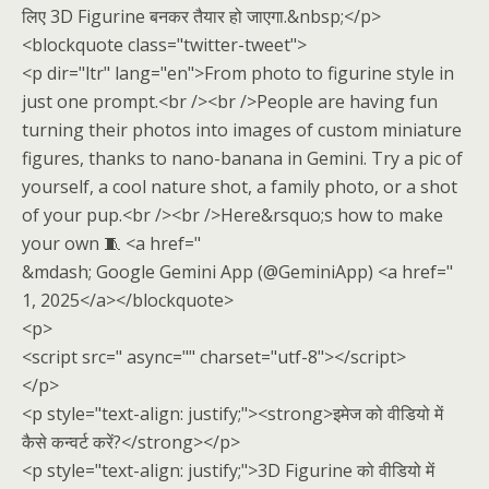
लिए 3D Figurine बनकर तैयार हो जाएगा.&nbsp;</p>
<blockquote class="twitter-tweet">
<p dir="ltr" lang="en">From photo to figurine style in
just one prompt.<br /><br />People are having fun
turning their photos into images of custom miniature
figures, thanks to nano-banana in Gemini. Try a pic of
yourself, a cool nature shot, a family photo, or a shot
of your pup.<br /><br />Here&rsquo;s how to make
your own 🧵 <a href="
&mdash; Google Gemini App (@GeminiApp) <a href="
1, 2025</a></blockquote>
<p>
<script src=" async="" charset="utf-8"></script>
</p>
<p style="text-align: justify;"><strong>इमेज को वीडियो में
कैसे कन्वर्ट करें?</strong></p>
<p style="text-align: justify;">3D Figurine को वीडियो में