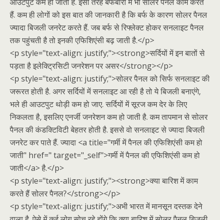
आउटपुट कम हो जाती है. इसी तरह बर्फबारी में भी सोलर पैनल काम करते
हैं. कम ही लोगों को इस बात की जानकारी है कि बर्फ के कारण सोलर पैनल
ज्यादा बिजली जनरेट करते हैं. जब बर्फ से रिफ्लेक्ट होकर सनलाइट पैनल
तक पहुंचती है तो इनकी एफिशिएंसी बढ़ जाती है.</p>
<p style="text-align: justify;"><strong>सर्दियों में इन बातों से
पड़ता है इलेक्ट्रिसिटी जनरेशन पर असर</strong></p>
<p style="text-align: justify;">सोलर पैनल को सिर्फ सनलाइट की
जरूरत होती है. अगर सर्दियों में सनलाइट आ रही है तो ये बिजली बनाएंगे,
भले ही आउटपुट थोड़ी कम हो जाए. सर्दियों में सूरज कम देर के लिए
निकलता है, इसलिए एनर्जी जनरेशन कम हो जाती है. कम तापमान से सोलर
पैनल की कंडक्टिविटी बेहतर होती है. इससे वो सनलाइट से ज्यादा बिजली
जनरेट कर पाते हैं. ज्यादा <a title="गर्मी में पैनल की एफिशिएंसी कम हो
जाती" href=" target="_self">गर्मी में पैनल की एफिशिएंसी कम हो
जाती</a> है.</p>
<p style="text-align: justify;"><strong>क्या बारिश में काम
करते हैं सोलर पैनल?</strong></p>
<p style="text-align: justify;">अभी भारत में मानसून दस्तक देने
वाला है. ऐसे में कई लोग सोच रहे होंगे कि क्या बारिश में सोलर पैनल बिजली