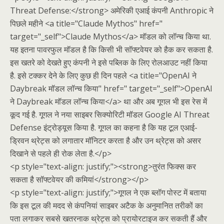
Threat Defense:</strong> अमेरिकी एआई कंपनी Anthropic ने
पिछले महीने <a title="Claude Mythos" href="
target="_self">Claude Mythos</a> मॉडल को लॉन्च किया था.
यह इतना पावरफुल मॉडल है कि किसी भी सॉफ्टवेयर को हैक कर सकता है.
इस खतरे को देखते हुए कंपनी ने इसे पब्लिक के लिए रोलआउट नहीं किया
है. इसे टक्कर देने के लिए कुछ ही दिन पहले <a title="OpenAI ने
Daybreak मॉडल लॉन्च किया" href=" target="_self">OpenAI
ने Daybreak मॉडल लॉन्च किया</a> था और अब गूगल भी इस रेस में
कूद गई है. गूगल ने नया साइबर सिक्योरिटी मॉडल Google AI Threat
Defense इंट्रोड्यूस किया है. गूगल का कहना है कि यह टूल एआई-
ड्रिवन थ्रेट्स को लगातार मॉनिटर करता है और उन थ्रेट्स को असर
दिखाने से पहले ही रोक लेता है.</p>
<p style="text-align: justify;"><strong>तुरंत फिक्स कर
सकता है सॉफ्टवेयर की कमियां</strong></p>
<p style="text-align: justify;">गूगल ने एक ब्लॉग पोस्ट में बताया
कि इस टूल की मदद से कंपनियां साइबर अटैक के अनुमानित तरीकों का
पता लगाकर सबसे खतरनाक थ्रेट्स को प्रायोरटाइज कर सकती हैं और