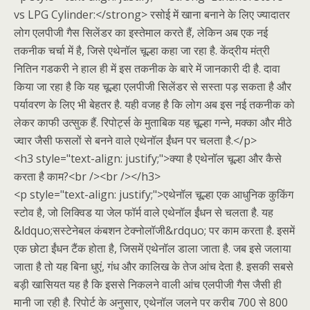
vs LPG Cylinder:</strong> रसोई में खाना बनाने के लिए ज्यादातर
लोग एलपीजी गैस सिलेंडर का इस्तेमाल करते हैं, लेकिन अब एक नई
तकनीक चर्चा में है, जिसे एथेनॉल चूल्हा कहा जा रहा है. केंद्रीय मंत्री
नितिन गडकरी ने हाल ही में इस तकनीक के बारे में जानकारी दी है. दावा
किया जा रहा है कि यह चूल्हा एलपीजी सिलेंडर से सस्ता पड़ सकता है और
पर्यावरण के लिए भी बेहतर है. यही वजह है कि लोग अब इस नई तकनीक को
लेकर काफी उत्सुक हैं. रिपोर्ट्स के मुताबिक यह चूल्हा गन्ने, मक्का और मीठे
ज्वार जैसी फसलों से बनने वाले एथेनॉल ईंधन पर चलता है.</p>
<h3 style="text-align: justify;">क्या है एथेनॉल चूल्हा और कैसे
करता है काम?<br /><br /></h3>
<p style="text-align: justify;">एथेनॉल चूल्हा एक आधुनिक कुकिंग
स्टोव है, जो लिक्विड या जेल फॉर्म वाले एथेनॉल ईंधन से चलता है. यह
&ldquo;सस्टेनेबल कंबशन टेक्नोलॉजी&rdquo; पर काम करता है. इसमें
एक छोटा ईंधन टैंक होता है, जिसमें एथेनॉल डाला जाता है. जब इसे जलाया
जाता है तो यह बिना धुएं, गंध और कालिख के तेज आंच देता है. इसकी सबसे
बड़ी खासियत यह है कि इससे निकलने वाली आंच एलपीजी गैस जैसी ही
मानी जा रही है. रिपोर्ट के अनुसार, एथेनॉल जलने पर करीब 700 से 800