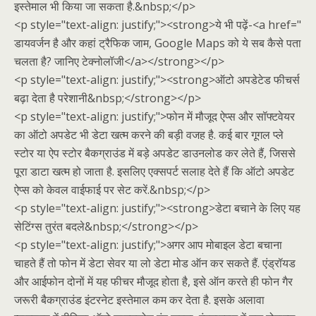
इस्तेमाल भी किया जा सकता है.&nbsp;</p>
<p style="text-align: justify;"><strong>ये भी पढ़ें-<a href="
डायवर्जन है और कहां ट्रैफिक जाम, Google Maps को ये सब कैसे पता
चलता है? जानिए टेक्नोलॉजी</a></strong></p>
<p style="text-align: justify;"><strong>ऑटो अपडेटेड फीचर्स
बढ़ा देता है परेशानी&nbsp;</strong></p>
<p style="text-align: justify;">फोन में मौजूद ऐप्स और सॉफ्टवेयर
का ऑटो अपडेट भी डेटा खत्म करने की बड़ी वजह है. कई बार गूगल प्ले
स्टोर या ऐप स्टोर बैकग्राउंड में बड़े अपडेट डाउनलोड कर लेते हैं, जिससे
पूरा डाटा खत्म हो जाता है. इसलिए एक्सपर्ट सलाह देते हैं कि ऑटो अपडेट
ऐप्स को केवल वाईफाई पर सेट करें.&nbsp;</p>
<p style="text-align: justify;"><strong>डेटा बचाने के लिए यह
सेटिंग्स तुरंत बदले&nbsp;</strong></p>
<p style="text-align: justify;">अगर आप मोबाइल डेटा बचाना
चाहते हैं तो फोन में डेटा सेवर या लो डेटा मोड ऑन कर सकते हैं. एंड्रॉयड
और आईफोन दोनों में यह फीचर मौजूद होता है, इसे ऑन करते ही फोन गैर
जरूरी बैकग्राउंड इंटरनेट इस्तेमाल कम कर देता है. इसके अलावा