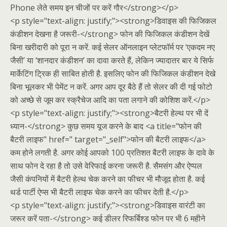
Phone लेते समय इन चीजों पर करें गौर</strong></p>
<p style="text-align: justify;"><strong>डिवाइस की फिजिकल
कंडीशन देखना है जरूरी-</strong> फोन की फिजिकल कंडीशन देखें
बिना खरीदारी को पूरा न करें. कई सेलर ऑनलाइन प्लेटफॉर्म पर ‘एकदम नए
जैसी’ या ‘शानदार कंडीशन’ का दावा करते हैं, लेकिन ज्यादातर बार ये सिर्फ
मार्केटिंग ट्रिक ही साबित होती है. इसलिए फोन की फिजिकल कंडीशन देखे
बिना भूलकर भी पेमेंट न करें. अगर आप दूर बैठे हैं तो सेलर की दी गई फोटो
को अच्छे से जूम कर स्क्रैचेज आदि का पता लगाने की कोशिश करें.</p>
<p style="text-align: justify;"><strong>बैटरी हेल्थ पर भी दें
ध्यान-</strong> कुछ समय यूज करने के बाद <a title="फोन की
बैटरी लाइफ" href=" target="_self">फोन की बैटरी लाइफ</a>
कम होने लगती है. अगर कोई आपको 100 प्रतिशत बैटरी लाइफ के दावे के
साथ फोन दे रहा है तो उसे वेरिफाई करना जरूरी है. सैमसंग और ऐप्पल
जैसी कंपनियों में बैटरी हेल्थ चेक करने का फीचर भी मौजूद होता है. कई
थर्ड पार्टी ऐप्स भी बैटरी लाइफ चेक करने का फीचर देती है.</p>
<p style="text-align: justify;"><strong>डिवाइस वारंटी का
जरूर करें पता-</strong> कई डीलर रिफर्बिश्ड फोन पर भी 6 महीने