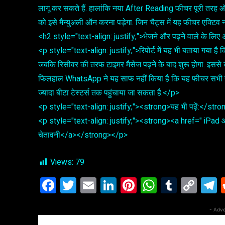
लागू कर सकते हैं. हालांकि नया After Reading फीचर पूरी तरह ऑ
को इसे मैन्युअली ऑन करना पड़ेगा. जिन चैट्स में यह फीचर एक्टिव नह
<h2 style="text-align: justify;">भेजने और पढ़ने वाले के ल
<p style="text-align: justify;">रिपोर्ट में यह भी बताया गया है 
जबकि रिसीवर की तरफ टाइमर मैसेज पढ़ने के बाद शुरू होगा. इससे 
फिलहाल WhatsApp ने यह साफ नहीं किया है कि यह फीचर सभी यूजर
ज्यादा बीटा टेस्टर्स तक पहुंचाया जा सकता है.</p>
<p style="text-align: justify;"><strong>यह भी पढ़ें:</str
<p style="text-align: justify;"><strong><a href=" iPad और
चेतावनी</a></strong></p>
Views:
79
F
T
E
Li
Pi
W
T
C
a
wi
m
n
nt
h
u
o
e
ce
tt
ail
ke
er
at
m
py
e
- Adve