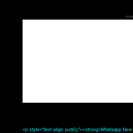
- Adve
<p style="text-align: justify;"><strong>Whatsapp New 