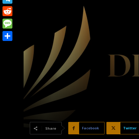
Link
Telegram
Reddit
Message
Share
Facebook
Twitter
Share