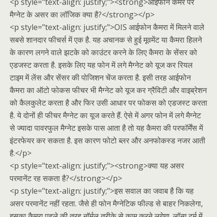
<p style="text-align: justify;"><strong>आईफोन कैमरे पर
मैग्नेट के असर का लॉजिक क्या है?</strong></p>
<p style="text-align: justify;">OIS आईफोन कैमरा में मिलने वाले
सबसे शानदार फीचर्स में एक है. यह अचानक से हुई मूवमेंट या कैमरा हिलने
के कारण लगने वाले झटके को काउंटर करने के लिए कैमरा के सेंसर को
एडजस्ट करता है. इसके लिए यह फोन में लगे मैग्नेट को यूज कर रियल
टाइम में लेंस और सेंसर की पोजिशन चेंज करता है. इसी तरह आईफोन
कैमरा का ऑटो फोकस फीचर भी मैग्नेट को यूज कर ग्रैविटी और वाइब्रेशन
को कैलकुलेट करता है और फिर उसी आधार पर फोकस को एडजस्ट करता
है. ये दोनों ही फीचर मैग्नेट का यूज करते हैं. ऐसे में अगर फोन में लगे मैग्नेट
से ज्यादा पावरफुल मैग्नेट इसके पास आता है तो यह कैमरा की परफॉर्मेंस में
इंटरफेयर कर सकता है. इस कारण फोटो ब्लर और अनफोकस्ड नजर आती
है.</p>
<p style="text-align: justify;"><strong>क्या यह असर
परमानेंट रह सकता है?</strong></p>
<p style="text-align: justify;">इस सवाल का जवाब है कि यह
असर परमानेंट नहीं रहता. जैसे ही फोन मैग्नेटिक फील्ड से बाहर निकलेगा,
इसका कैमरा पहले की तरह नॉर्मल तरीके से काम करने लगेगा. लॉन्ग टर्म में