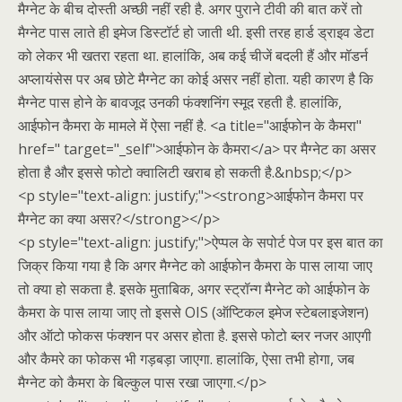
मैग्नेट के बीच दोस्ती अच्छी नहीं रही है. अगर पुराने टीवी की बात करें तो
मैग्नेट पास लाते ही इमेज डिस्टॉर्ट हो जाती थी. इसी तरह हार्ड ड्राइव डेटा
को लेकर भी खतरा रहता था. हालांकि, अब कई चीजें बदली हैं और मॉडर्न
अप्लायंसेस पर अब छोटे मैग्नेट का कोई असर नहीं होता. यही कारण है कि
मैग्नेट पास होने के बावजूद उनकी फंक्शनिंग स्मूद रहती है. हालांकि,
आईफोन कैमरा के मामले में ऐसा नहीं है. <a title="आईफोन के कैमरा"
href=" target="_self">आईफोन के कैमरा</a> पर मैग्नेट का असर
होता है और इससे फोटो क्वालिटी खराब हो सकती है.&nbsp;</p>
<p style="text-align: justify;"><strong>आईफोन कैमरा पर
मैग्नेट का क्या असर?</strong></p>
<p style="text-align: justify;">ऐप्पल के सपोर्ट पेज पर इस बात का
जिक्र किया गया है कि अगर मैग्नेट को आईफोन कैमरा के पास लाया जाए
तो क्या हो सकता है. इसके मुताबिक, अगर स्ट्रॉन्ग मैग्नेट को आईफोन के
कैमरा के पास लाया जाए तो इससे OIS (ऑप्टिकल इमेज स्टेबलाइजेशन)
और ऑटो फोकस फंक्शन पर असर होता है. इससे फोटो ब्लर नजर आएगी
और कैमरे का फोकस भी गड़बड़ा जाएगा. हालांकि, ऐसा तभी होगा, जब
मैग्नेट को कैमरा के बिल्कुल पास रखा जाएगा.</p>