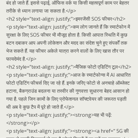
बंद हो जाते हैं. इससे पढ़ाई, ऑफिस वर्क या किसी महत्वपूर्ण काम पर बेहतर
तरीके से ध्यान लगाया जा सकता है.</p>
<h2 style="text-align: justify;">इमरजेंसी SOS फीचर</h2>
<p style="text-align: justify;">कम लोग जानते हैं कि स्मार्टफोन में
सुरक्षा के लिए SOS फीचर भी मौजूद होता है. किसी आपात स्थिति में कुछ
बटन दबाकर आप अपनी लोकेशन और मदद का संदेश चुने हुए संपर्कों तक
भेज सकते हैं. यह फीचर अकेले यात्रा करने वालों के लिए खास तौर पर
फायदेमंद है.</p>
<h2 style="text-align: justify;">मैजिक फोटो एडिटिंग टूल</h2>
<p style="text-align: justify;">आज के स्मार्टफोन्स में AI आधारित
फोटो एडिटिंग फीचर्स दिए जा रहे हैं. इनके जरिए फोटो से अनचाहे ऑब्जेक्ट
हटाना, बैकग्राउंड बदलना या तस्वीर की गुणवत्ता सुधारना बेहद आसान हो
गया है. पहले जिन कामों के लिए प्रोफेशनल सॉफ्टवेयर की जरूरत पड़ती
थी अब वे कुछ टैप में पूरे हो जाते हैं.</p>
<p style="text-align: justify;"><strong>यह भी पढ़ें:
</strong></p>
<p style="text-align: justify;"><strong><a href=" 5G की