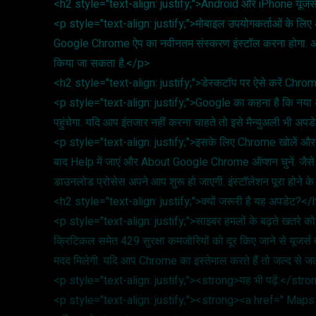
<h2 style="text-align: justify;">Android और iPhone यूजर्
<p style="text-align: justify;">मोबाइल उपयोगकर्ताओं के लिए
Google Chrome ऐप का नवीनतम संस्करण इंस्टॉल करना होगा. अपडेट
किया जा सकता है.</p>
<h2 style="text-align: justify;">डेस्कटॉप पर ऐसे करें Ch
<p style="text-align: justify;">Google का कहना है कि नया अपड
पहुंचेगा. यदि आप इंतजार नहीं करना चाहते तो इसे मैन्युअली भी अप
<p style="text-align: justify;">इसके लिए Chrome खोलें और ऊपर
बाद Help में जाएं और About Google Chrome ऑप्शन चुनें. जैस
डाउनलोड प्रोसेस अपने आप शुरू हो जाएगी. इंस्टॉलेशन पूरा होने के
<h2 style="text-align: justify;">क्यों जरूरी है यह अपडेट?<
<p style="text-align: justify;">साइबर हमलों के बढ़ते खतरे को 
क्रिटिकल समेत 429 सुरक्षा कमजोरियों को दूर किए जाने से यूजर्स
मदद मिलेगी. यदि आप Chrome का इस्तेमाल करते हैं तो जल्द से
<p style="text-align: justify;"><strong>यह भी पढ़ें:</str
<p style="text-align: justify;"><strong><a href=" Maps की