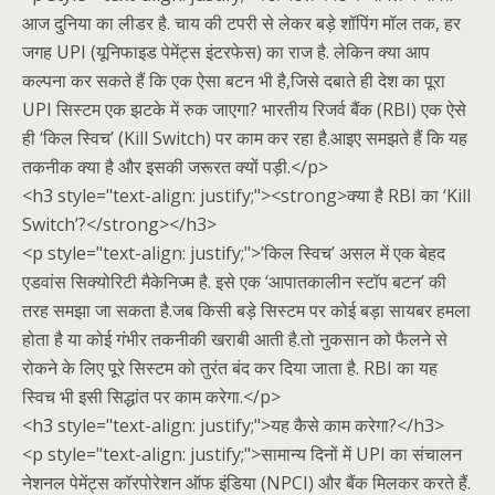
आज दुनिया का लीडर है. चाय की टपरी से लेकर बड़े शॉपिंग मॉल तक, हर
जगह UPI (यूनिफाइड पेमेंट्स इंटरफेस) का राज है. लेकिन क्या आप
कल्पना कर सकते हैं कि एक ऐसा बटन भी है,जिसे दबाते ही देश का पूरा
UPI सिस्टम एक झटके में रुक जाएगा? भारतीय रिजर्व बैंक (RBI) एक ऐसे
ही ‘किल स्विच’ (Kill Switch) पर काम कर रहा है.आइए समझते हैं कि यह
तकनीक क्या है और इसकी जरूरत क्यों पड़ी.</p>
<h3 style="text-align: justify;"><strong>क्या है RBI का ‘Kill
Switch’?</strong></h3>
<p style="text-align: justify;">’किल स्विच’ असल में एक बेहद
एडवांस सिक्योरिटी मैकेनिज्म है. इसे एक ‘आपातकालीन स्टॉप बटन’ की
तरह समझा जा सकता है.जब किसी बड़े सिस्टम पर कोई बड़ा सायबर हमला
होता है या कोई गंभीर तकनीकी खराबी आती है.तो नुकसान को फैलने से
रोकने के लिए पूरे सिस्टम को तुरंत बंद कर दिया जाता है. RBI का यह
स्विच भी इसी सिद्धांत पर काम करेगा.</p>
<h3 style="text-align: justify;">यह कैसे काम करेगा?</h3>
<p style="text-align: justify;">सामान्य दिनों में UPI का संचालन
नेशनल पेमेंट्स कॉरपोरेशन ऑफ इंडिया (NPCI) और बैंक मिलकर करते हैं.