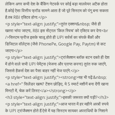
लेकिन अगर कभी देश के बैंकिंग नेटवर्क पर कोई बड़ा मालवेयर अटैक होता
है.कोई ऐसा वित्तीय फ्रॉड सामने आता है जो पूरे सिस्टम को पंगु बना सकता
है.तब RBI एक्टिव होगा.</p>
<p style="text-align: justify;">तुरंत एक्शन&nbsp; जैसे ही
खतरा भांपा जाएगा, RBI इस सेंट्रल ‘किल स्विच’ को एक्टिव कर देगा<br
/>सिस्टम फ्रीज इसके चालू होते ही UPI सर्वर्स का संपर्क बैंकों और
डिजिटल वॉलेट्स (जैसे PhonePe, Google Pay, Paytm) से कट
जाएगा</p>
<p style="text-align: justify;">ट्रांजैक्शन ब्लॉक बटन दबते ही देश
में होने वाले सभी UPI पेमेंट्स (भेजना और प्राप्त करना) तुरंत रुक जाएंगे,
जिससे हैकर्स देश का पैसा बाहर नहीं भेज पाएंगे.</p>
<p style="text-align: justify;"><strong>यह भी पढ़ें:&nbsp;
<a href=" सिलेंडर खत्म? टेंशन छोड़िए, ये 5 स्मार्ट मशीनें बना देंगी खाना
मिनटों में, चेक करें लिस्ट</a></strong></p>
<h3 style="text-align: justify;">इसकी जरूरत क्यों पड़ी?</h3>
<p style="text-align: justify;">आज भारत में हर महीने अरबों रुपये
के UPI ट्रांजैक्शन होते हैं.ऐसे में यह सिस्टम सायबर अपराधियों के निशाने