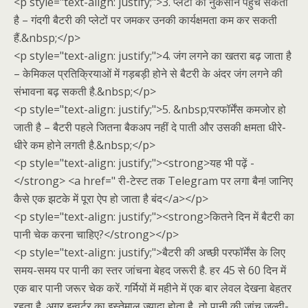
<p style="text-align: justify;">3. प्लेटों को नुकसान पहुंच सकता
है – गंदगी बैटरी की प्लेटों पर जमकर उनकी कार्यक्षमता कम कर सकती
हैं.&nbsp;</p>
<p style="text-align: justify;">4. जंग लगने का खतरा बढ़ जाता है
– केमिकल प्रतिक्रियाओं में गड़बड़ी होने से बैटरी के अंदर जंग लगने की
संभावना बढ़ सकती है.&nbsp;</p>
<p style="text-align: justify;">5. &nbsp;परफॉर्मेंस कमजोर हो
जाती है – बैटरी पहले जितना बैकअप नहीं दे पाती और उसकी क्षमता धीरे-
धीरे कम होने लगती है.&nbsp;</p>
<p style="text-align: justify;"><strong>यह भी पढ़ें -
</strong> <a href=" री-टेस्ट तक Telegram पर लगा बैन! जानिए
कैसे एक झटके में पूरा ऐप हो जाता है बंद</a></p>
<p style="text-align: justify;"><strong>कितने दिन में बैटरी का
पानी चेक करना चाहिए?</strong></p>
<p style="text-align: justify;">बैटरी की अच्छी परफॉर्मेंस के लिए
समय-समय पर पानी का स्तर जांचना बेहद जरूरी है. हर 45 से 60 दिन में
एक बार पानी जरूर चेक करें. गर्मियों में महीने में एक बार लेवल देखना बेहतर
रहता है. अगर इन्वर्टर का इस्तेमाल ज्यादा होता है, तो पानी की जांच जल्दी-