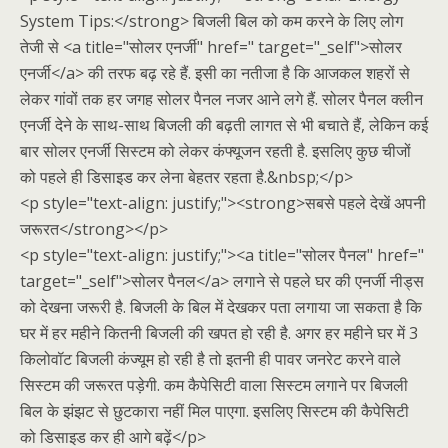
System Tips:</strong> बिजली बिल को कम करने के लिए लोग
तेजी से <a title="सोलर एनर्जी" href=" target="_self">सोलर
एनर्जी</a> की तरफ बढ़ रहे हैं. इसी का नतीजा है कि आजकल शहरों से
लेकर गांवों तक हर जगह सोलर पैनल नजर आने लगे हैं. सोलर पैनल क्लीन
एनर्जी देने के साथ-साथ बिजली की बढ़ती लागत से भी बचाते हैं, लेकिन कई
बार सोलर एनर्जी सिस्टम को लेकर कंफ्यूजन रहती है. इसलिए कुछ चीजों
को पहले ही डिसाइड कर लेना बेहतर रहता है.&nbsp;</p>
<p style="text-align: justify;"><strong>सबसे पहले देखें अपनी
जरूरत</strong></p>
<p style="text-align: justify;"><a title="सोलर पैनल" href="
target="_self">सोलर पैनल</a> लगाने से पहले घर की एनर्जी नीड्स
को देखना जरूरी है. बिजली के बिल में देखकर पता लगाया जा सकता है कि
घर में हर महीने कितनी बिजली की खपत हो रही है. अगर हर महीने घर में 3
किलोवॉट बिजली कंज्यूम हो रही है तो इतनी ही पावर जनरेट करने वाले
सिस्टम की जरूरत पड़ेगी. कम कैपेसिटी वाला सिस्टम लगाने पर बिजली
बिल के झंझट से छुटकारा नहीं मिल पाएगा. इसलिए सिस्टम की कैपेसिटी
को डिसाइड कर ही आगे बढ़ें</p>