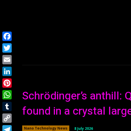
Home
NEWS
Facebook
Twitter
Email
LinkedIn
Schrödinger’s anthill
Pinterest
WhatsApp
found in a crystal lar
Tumblr
Copy
8 July 2026
Nano Technology News