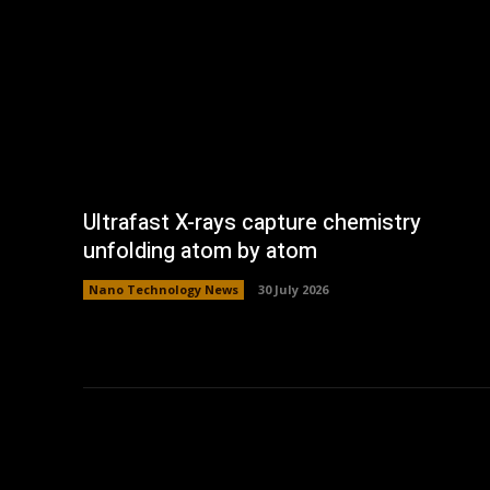
Ultrafast X-rays capture chemistry
unfolding atom by atom
Nano Technology News
30 July 2026