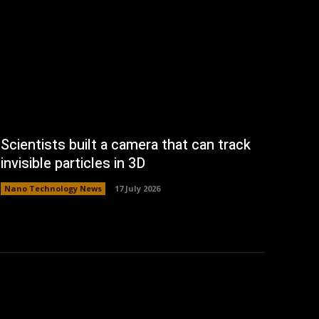
Scientists built a camera that can track
invisible particles in 3D
Nano Technology News
17 July 2026