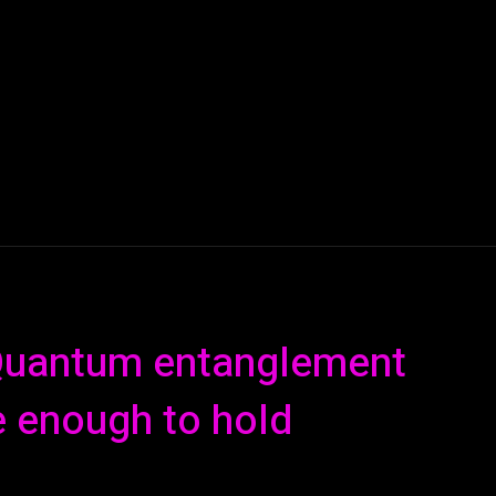
AI
ML
ROBOTICS
NANO TECH
SPACE
T
: Quantum entanglement
ge enough to hold