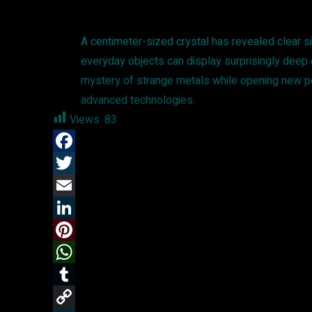
A centimeter-sized crystal has revealed clear s
everyday objects can display surprisingly deep
mystery of strange metals while opening new po
advanced technologies.
Views:
83
F
a
T
c
w
E
e
i
m
L
b
t
a
i
P
o
t
i
n
i
W
o
e
l
k
n
h
T